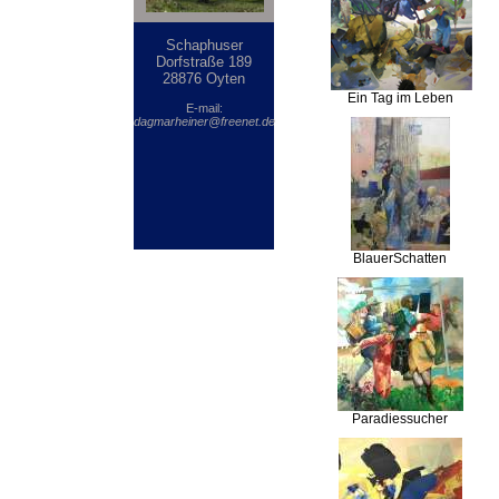
Schaphuser
Dorfstraße 189
28876 Oyten
Ein Tag im Leben
E-mail:
dagmarheiner@freenet.de
BlauerSchatten
Paradiessucher