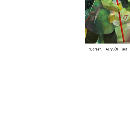
"Börse", Acryl/Öl a